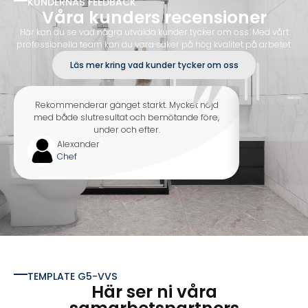
KUNDERNAS FEEDBACK
Våra kunders recensioner
Här kan du se vad några utvalda kunder tycker om oss. Med vårt
professionella team kan du vara säker på hög kvalitet på arbetet.
Läs mer kring vad kunder tycker om oss
Rekommenderar gänget starkt. Mycket nöjd
Kvalitet, ly
med både slutresultat och bemötande före,
Supernöjd
under och efter.
Alexander
Johan
Chef
HR-ch
TEMPLATE G5-VVS
Här ser ni våra