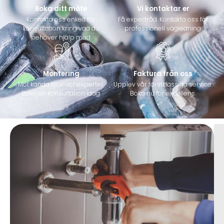
Boka ditt möte
Vi kontaktar er
Kontakta oss enkelt för
Få expertråd. Kontakta oss för
konsultation kring vad du
professionell vägledning.
behöver hjälp med.
Montering
Faktura från oss
Möt kända branschexperter.
Upplev vår förstklassiga service.
Boka en konsultation idag.
Boka nu för excellens.