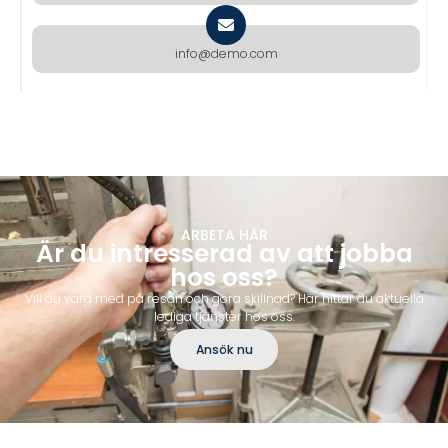
info@demo.com
ARBETA HÄR
Är du intresserad av att jobba
hos oss?
Vill du vara med på resan och göra skillnad? Här hittar du aktuella
lediga tjänster hos oss.
Ansök nu