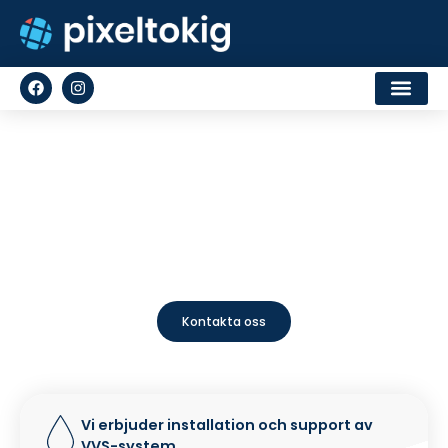
TEMPLATE G5-VVS
Över years års expertis av VVS
och rörmokare i City
Vi är experter på (service 1), (service 2), (service 3), (service 4),
(service 5) & (service 6). Vi arbetar över hela (City) med omnejd.
Tveka inte att kontakta oss för ert nästa projekt.
Kontakta oss
Vi erbjuder installation och support av
VVS-system.