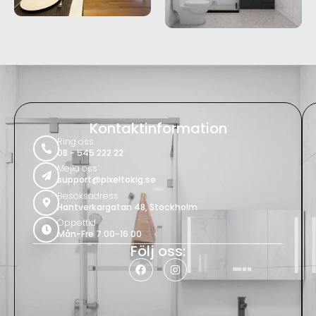
Kontaktinformation
Ring oss
08 - 545 222 22
Mejla oss
support@pixeltokig.se
Besöksadress
Hantverkargatan 48, Stockholm
Öppettid
Mån-Fre 7.00-16.00
Följ oss: