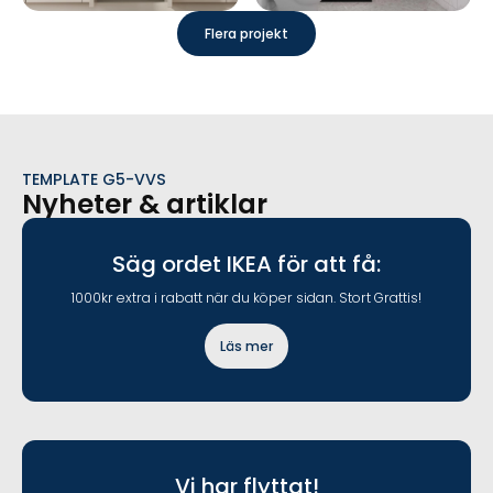
Flera projekt
TEMPLATE G5-VVS
Nyheter & artiklar
Säg ordet IKEA för att få:
1000kr extra i rabatt när du köper sidan. Stort Grattis!
Läs mer
Vi har flyttat!